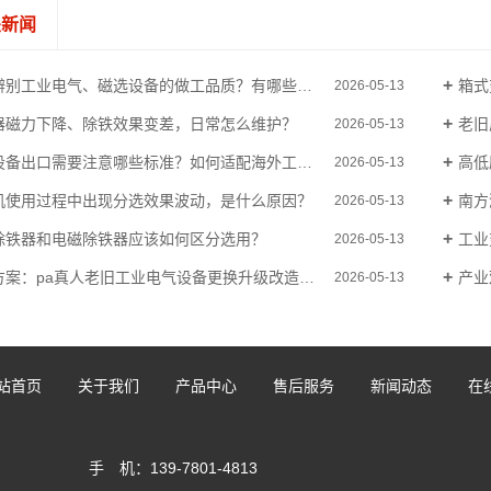
关新闻
别工业电气、磁选设备的做工品质？有哪些简单判断方法？
箱式
2026-05-13
器磁力下降、除铁效果变差，日常怎么维护？
老旧
2026-05-13
设备出口需要注意哪些标准？如何适配海外工况？
高低
2026-05-13
机使用过程中出现分选效果波动，是什么原因？
南方
2026-05-13
除铁器和电磁除铁器应该如何区分选用？
工业
2026-05-13
案：pa真人老旧工业电气设备更换升级改造实施思路
产业
2026-05-13
站首页
关于我们
产品中心
售后服务
新闻动态
在
手 机：139-7801-4813