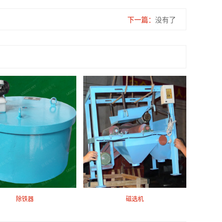
下一篇：
没有了
磁选机
平板除铁器