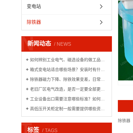
变电站
除铁器
N
新闻动态
NEWS
如何辨别工业电气、磁选设备的做工品质？有哪些简单...
箱式变电站适合哪些场景？安装时有什么注意事项？
除铁器磁力下降、除铁效果变差，日常怎么维护？
老旧厂区电气改造，是否一定要全部更换设备？
工业设备出口需要注意哪些标准？如何适配海外工况？
高低压开关柜定制一般需要提供哪些资料？
除铁器
T
标签
TAGS