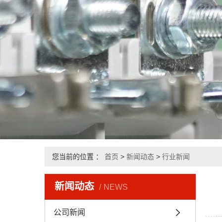
您当前的位置 ：
首页
>
新闻动态
>
行业新闻
新闻动态
NEWS
公司新闻