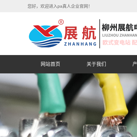
您好，欢迎进入pa真人企业官网！
网站首页
关于我们