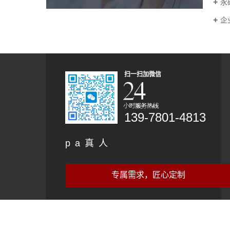
永
企
扫一扫加微信
139-7801-4813
pa真人
专属需求，匠心定制