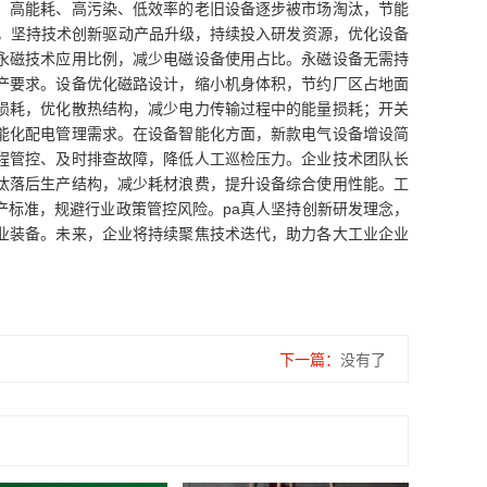
。高能耗、高污染、低效率的老旧设备逐步被市场淘汰，节能
势，坚持技术创新驱动产品升级，持续投入研发资源，优化设备
永磁技术应用比例，减少电磁设备使用占比。永磁设备无需持
产要求。设备优化磁路设计，缩小机身体积，节约厂区占地面
损耗，优化散热结构，减少电力传输过程中的能量损耗；开关
能化配电管理需求。在设备智能化方面，新款电气设备增设简
程管控、及时排查故障，降低人工巡检压力。企业技术团队长
汰落后生产结构，减少耗材浪费，提升设备综合使用性能。工
产标准，规避行业政策管控风险。pa真人坚持创新研发理念，
业装备。未来，企业将持续聚焦技术迭代，助力各大工业企业
下一篇：
没有了