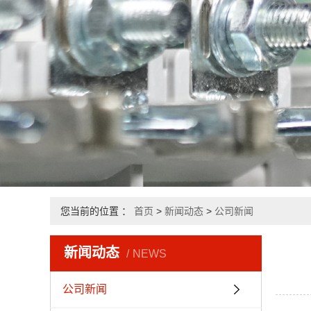
您当前的位置 ：
首页
>
新闻动态
>
公司新闻
新闻动态
NEWS
公司新闻