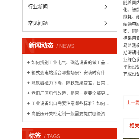
随着国
行业新闻
化、智
能耗、
常见问题
续通电
积，同
N
柜采用
新闻动态
易监测
NEWS
期深耕
业绿色
如何辨别工业电气、磁选设备的做工品质？有哪些简单...
平衡设
箱式变电站适合哪些场景？安装时有什么注意事项？
完成设
除铁器磁力下降、除铁效果变差，日常怎么维护？
老旧厂区电气改造，是否一定要全部更换设备？
上一
工业设备出口需要注意哪些标准？如何适配海外工况？
高低压开关柜定制一般需要提供哪些资料？
相
T
标签
TAGS