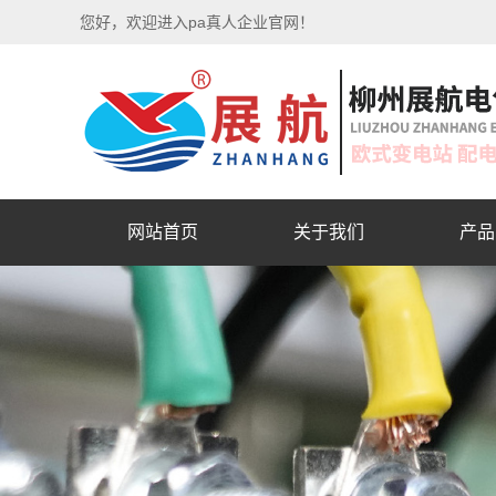
您好，欢迎进入pa真人企业官网！
网站首页
关于我们
产品