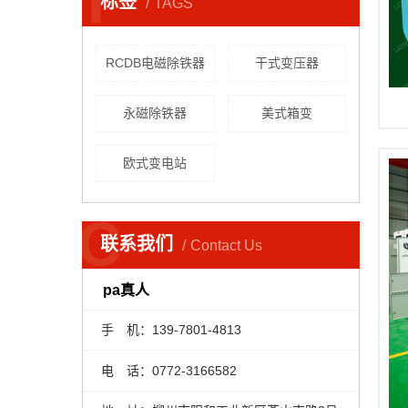
T
标签
TAGS
RCDB电磁除铁器
干式变压器
永磁除铁器
美式箱变
欧式变电站
C
联系我们
Contact Us
pa真人
手 机：139-7801-4813
电 话：0772-3166582