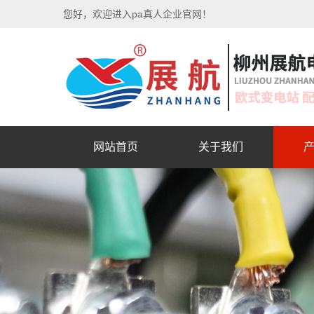
您好，欢迎进入pa真人企业官网！
网站首页
关于我们